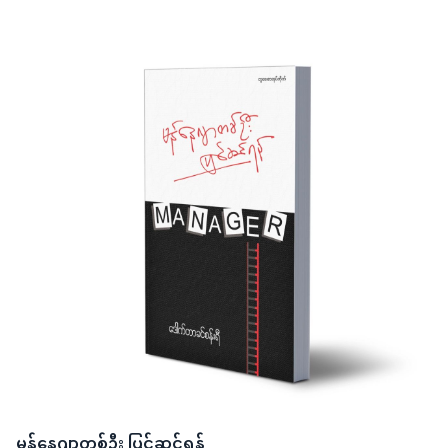
မန်နေဂျာတစ်ဦး ပြင်ဆင်ရန်