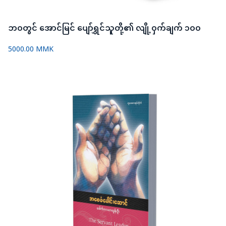
ဘဝတွင် အောင်မြင် ပျော်ရွှင်သူတို့၏ လျို့ဝှက်ချက် ၁ဝဝ
5000.00 MMK