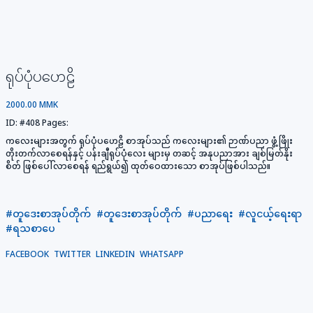
ရုပ်ပုံပဟေဠိ
2000.00 MMK
ID:
#408
Pages:
ကလေးများအတွက် ရုပ်ပုံပဟေဠိ စာအုပ်သည် ကလေးများ၏ ဉာဏ်ပညာ ဖွံ့ဖြိုး
တိုးတက်လာစေရန်နှင့် ပန်းချီရုပ်ပုံလေး များမှ တဆင့် အနုပညာအား ချစ်မြတ်နိုး
စိတ် ဖြစ်ပေါ်လာစေရန် ရည်ရွယ်၍ ထုတ်ဝေထားသော စာအုပ်ဖြစ်ပါသည်။
#တူဒေးစာအုပ်တိုက်
#တူဒေးစာအုပ်တိုက်
#ပညာရေး
#လူငယ့်ရေးရာ
#ရသစာပေ
FACEBOOK
TWITTER
LINKEDIN
WHATSAPP