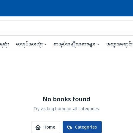
ရဆုံး
စာအုပ်အားလုံး
စာအုပ်အမျိုးအစားများ
အထူးအရောင်
No books found
Try visiting home or all categories.
Home
Categories