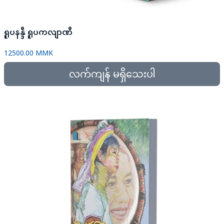
ရူပနန္ဒီ ရူပကလျာဏီ
12500.00 MMK
လက်ကျန် မရှိသေးပါ