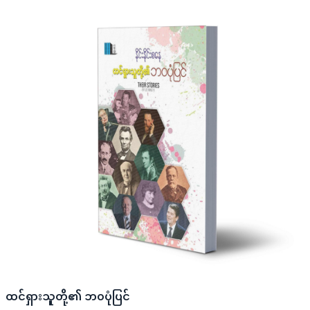
ထင်ရှားသူတို့၏ ဘ၀ပုံပြင်