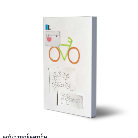
နှလုံးသား၀န်ဆောင်မှု