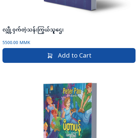
လျှို့ဝှက်တဲ့သန်းကြွယ်သူဌေး
5500.00 MMK
Add to Cart