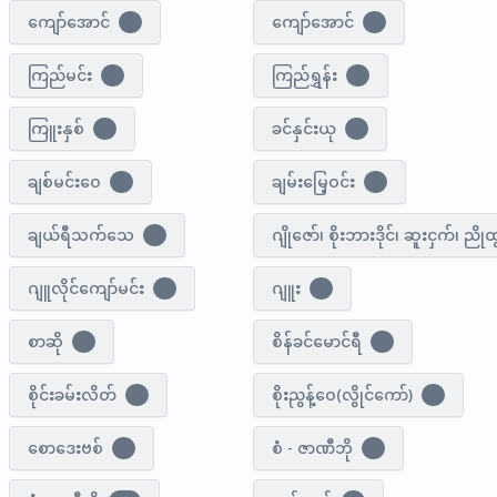
ကျော်အောင်
ကျော်​အောင်
2
1
ကြည်မင်း
ကြည်ရွှန်း
2
7
ကြူးနှစ်
ခင်နှင်းယု
1
1
ချစ်မင်းဝေ
ချမ်းမြေ့ဝင်း
1
1
ချယ်ရီသက်သေ
ဂျိုဇော်၊ စိုးဘားဒိုင်၊ ဆူးငှက်၊ ညို
1
ဂျူလိုင်ကျော်မင်း
ဂျူး
1
1
စာဆို
စိန်ခင်မောင်ရီ
1
2
စိုင်းခမ်းလိတ်
စိုးညွန့်ဝေ(လွိုင်ကော်)
1
1
စော​ဒေးဗစ်
စံ - ဇာဏီဘို
1
2