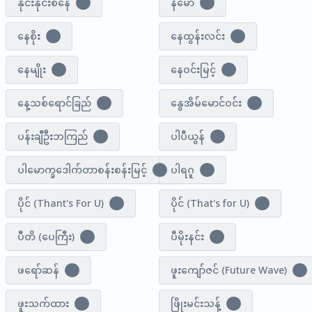
နိုင်းနိုင်းစနေ
နီမော်
8
1
နေစိုး
နေထွန်းလင်း
1
1
နေမျိုး
နေဝင်းမြင့်
1
3
နေ့သစ်ရောင်ခြည်
နွေအိမ်မောင်ဝင်း
1
1
ပန်းချီဦးဘကြည်
ပါပီယွန်
2
1
ပါမောက္ခ​ဒေါက်တာစန်းစန်းမြင့်
ပါရဂူ
1
1
ပိုင် (Thant's For U)
ပိုင် (That's for U)
1
3
ပီတိ (ပေကြီး)
ပီမိုးနင်း
2
2
ဖရော်ဆန်
ဖူးကျော်ဇင် (Future Wave)
1
1
ဖူးသက်ထား
ဖြိုးမင်းသန့်
1
3