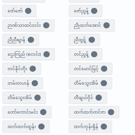
ဇော်ဇော်
ဇော်ညွန့်
1
1
ဉာဏ်သာထင်လင်း
ညိုထက်အောင်
2
1
ညီညီစျာန်
ညီထွဋ်
2
0
ဌေးကြည် (စလင်း)
တင်ညွန့်
1
2
တင်နိုင်တိုး
တင်​မောင်မြင့်
1
4
တမ်းတဟန်
တိမ်သွေးအိမ်
1
1
တိမ်သွေးအိမ်
တီချယ်ဝိုင်
1
1
တော်ကောင်းမင်း
ထက်ထက်တင်ဇာ
1
6
ထက်ထက်ထွန်း
ထက်ဘုန်းရှိန်
1
1