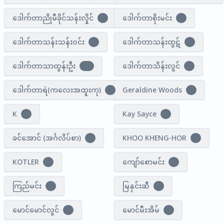
ဒေါက်တာညိုမီခိုင်သန်းလှိုင်
ဒေါက်တာစိုးမင်း
1
1
ဒေါက်တာသန်းသန်းဝင်း
ဒေါက်တာသန်းထွဋ်
1
2
ဒေါက်တာသာထွန်းဦး
ဒေါက်တာသိန်းလွင်
18
5
ဒေါက်တာရဲ(ကလေးအထူးကု)
Geraldine Woods
1
1
K
Kay Sayce
3
1
ခင်အောင် (အင်္ဂလိပ်စာ)
KHOO KHENG-HOR
1
1
KOTLER
ကျော်စောမင်း
1
1
ကြည်မင်း
မြနှင်းဆီ
6
7
မောင်မောင်လွင်
မောင်မီးအိမ်
1
2