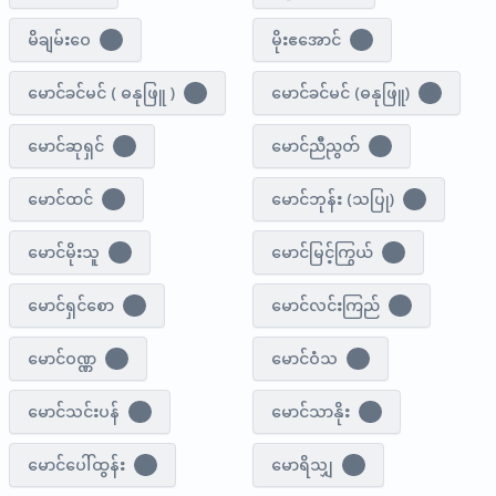
မိချမ်းဝေ
မိုးဧအောင်
1
1
မောင်ခင်မင် ( ဓနုဖြူ )
မောင်ခင်မင် (ဓနုဖြူ)
1
6
မောင်ဆုရှင်
မောင်ညီညွတ်
1
1
မောင်ထင်
မောင်ဘုန်း (သပြု)
3
1
မောင်မိုးသူ
မောင်မြင့်ကြွယ်
1
1
မောင်ရှင်စော
မောင်လင်းကြည်
1
1
မောင်ဝဏ္ဏ
မောင်ဝံသ
0
1
မောင်သင်းပန်
မောင်သာနိုး
1
1
မောင်​ပေါ်ထွန်း
မောရိသျှ
1
8