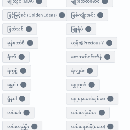
မျိုးလွင် (MBA)
မျိုး​တေဇာ​မောင်
1
1
မြင့်မြင့်ခင် (Golden Ideas)
မြစ်ကျိုးအင်း
1
1
မြတ်သစ်
မြူရိပ်
4
1
မွန်​ဟော်စီ
ယွန်း@Precious Y
3
1
ရီးလ်
ရောဘတ်ဝင်းထိန်
1
1
ရဲထွဋ်
ရဲသျှမ်း
1
2
ရွှေငါး
ရွှေဉာဏ်
1
1
ရှိန်ဝါ
ရှေ့နေမောင်ချစ်ဖေ
1
1
လင်းခါး
လင်းတင့်သီဟ
1
1
လင်းတည်ဦး
လင်းရောင်နီ(စဘေ)
1
1