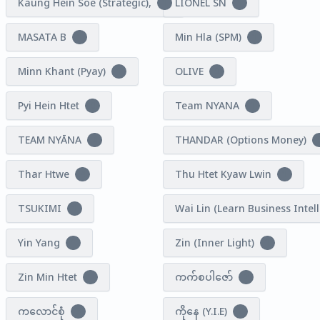
Kaung Hein Soe (Strategic),
LIONEL SN
1
1
MASATA B
Min Hla (SPM)
1
1
Minn Khant (Pyay)
OLIVE
1
0
Pyi Hein Htet
Team NYANA
0
1
TEAM NYĀNA
THANDAR (Options Money)
4
Thar Htwe
Thu Htet Kyaw Lwin
4
1
TSUKIMI
Wai Lin (Learn Business Intel
1
Yin Yang
Zin (Inner Light)
1
1
Zin Min Htet
ကက်စပါဇော်
1
2
ကလောင်စုံ
ကိုနေ (Y.I.E)
3
2