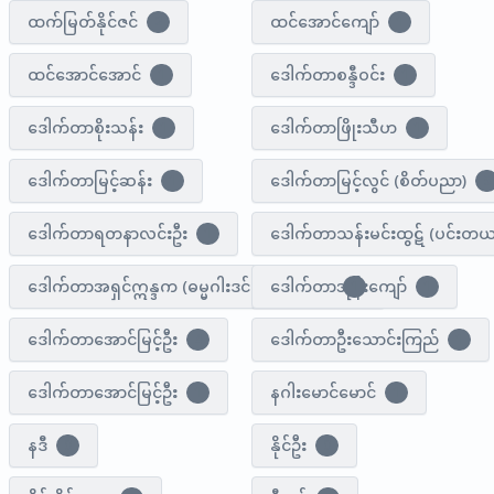
ထက်မြတ်နိုင်ဇင်
ထင်အောင်ကျော်
2
1
ထင်အောင်အောင်
ဒေါက်တာစန္ဒီဝင်း
1
1
ဒေါက်တာစိုးသန်း
ဒေါက်တာဖြိုးသီဟ
1
1
ဒေါက်တာမြင့်ဆန်း
ဒေါက်တာမြင့်လွင် (စိတ်ပညာ)
1
5
ဒေါက်တာရတနာလင်းဦး
ဒေါက်တာသန်းမင်းထွဋ် (ပင်းတယမီ
1
ဒေါက်တာအရှင်ဣန္ဒက (ဓမ္မဂါးဒင်း ဆရာတော်)
ဒေါက်တာအုန်းကျော်
1
1
ဒေါက်တာအောင်မြင့်ဦး
ဒေါက်တာဦးသောင်းကြည်
4
1
ဒေါက်တာ​အောင်မြင့်ဦး
နဂါးမောင်မောင်
1
1
နဒီ
နိုင်ဦး
0
0