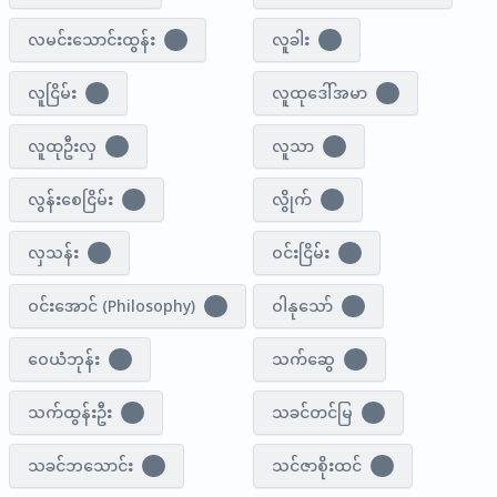
လမင်းသောင်းထွန်း
လူခါး
1
1
လူငြိမ်း
လူထုဒေါ်အမာ
1
4
လူထုဦးလှ
လူသာ
1
2
လွန်းစေငြိမ်း
လွိုက်
1
1
လှသန်း
ဝင်းငြိမ်း
1
2
ဝင်းအောင် (Philosophy)
ဝါနုသော်
1
1
ဝေယံဘုန်း
သက်ဆွေ
1
2
သက်ထွန်းဦး
သခင်တင်မြ
2
1
သခင်ဘသောင်း
သင်ဇာစိုးထင်
2
1