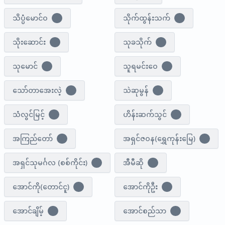
သိပ္ပံ​မောင်ဝ
သိုက်ထွန်းသက်
1
1
သိုးဆောင်း
သုခသိုက်
3
1
သုမောင်
သူရမင်းဝေ
2
1
သော်တာအေးလဲ့
သဲဆုမွန်
2
1
သံလွင်မြင့်
ဟိန်းဆက်သွင်
1
1
အကြည်တော်
အရှင်ဇဝန(ရွှေကုန်းမြေ)
4
2
အရှင်သုမင်္ဂလ (စစ်ကိုင်း)
အီမီဆို
1
1
အောင်ကို(တောင်ငူ)
အောင်ကိုဦး
1
1
အောင်ချိမ့်
အောင်စည်သာ
2
3