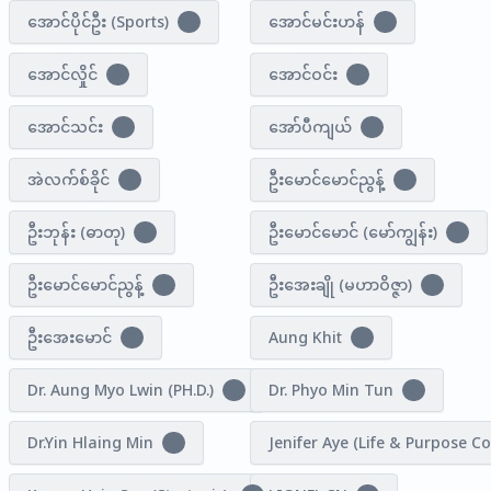
အောင်ပိုင်ဦး (Sports)
အောင်မင်းဟန်
1
1
အောင်လှိုင်
အောင်ဝင်း
0
1
အောင်သင်း
အော်ပီကျယ်
5
1
အဲလက်စ်ခိုင်
ဦးမောင်မောင်ညွန့်
2
1
ဦးဘုန်း (ဓာတု)
ဦးမောင်မောင် (မော်ကျွန်း)
1
1
ဦးမောင်မောင်ညွန့်
ဦးအေးချို (မဟာဝိဇ္ဇာ)
1
1
ဦးအေးမောင်
Aung Khit
1
1
Dr. Aung Myo Lwin (PH.D.)
Dr. Phyo Min Tun
1
2
Dr.Yin Hlaing Min
Jenifer Aye (Life & Purpose C
1