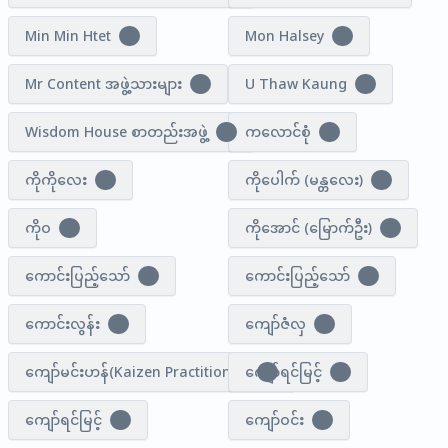
Min Min Htet
Mon Halsey
1
6
Mr Content အဖွဲ့သားများ
U Thaw Kaung
1
1
Wisdom House စာတည်းအဖွဲ့
ကလောင်စုံ
1
4
ကိုကို​လေး
ကိုပေါက် (မန္တလေး)
1
1
ကိုဝ
ကို​အောင် ​(မြောက်ဦး)
1
1
ကောင်းပြည့်သော်
ကောင်းပြည့်သော်
3
3
ကောင်းလွန်း
ကျော်ဇံလှ
3
2
ကျော်မင်းဟန်(Kaizen Practitioner)
ကျော်ရင်မြင့်
1
2
ကျော်ရင်မြင့်
ကျော်ဝင်း
1
2