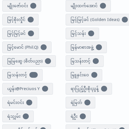
မျိုးဇော်ဝင်း
မျိုးထက်အောင်
1
1
မြင့်စိုးလှိုင်
မြင့်မြင့်ခင် (Golden Ideas)
1
1
မြင့်မြင့်ခင်
မြင့်သန်း
1
2
မြင့်မောင် (Phil.Q)
မြန်မာစာအဖွဲ့
1
1
မြမြဆွေ (စိတ်ပညာ)
မြသန်းတင့်
1
7
မြသန်းတင့်
မြူနှင်းဝေ
23
1
ယွန်း@Preciuos Y
ရာပြည့်ဦးစိုးညွန့်
1
1
ရဲမင်းဝင်း
ရဲမြတ်
2
1
ရဲသျှမ်း
ရဲဦး
1
2