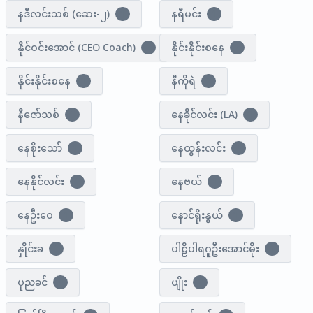
နဒီလင်းသစ် (ဆေး-၂)
နရီမင်း
1
1
နိုင်ဝင်းအောင် (CEO Coach)
နိုင်းနိုင်းစနေ
7
7
နိုင်းနိုင်းစ​နေ
နီကိုရဲ
1
2
နီဇော်သစ်
နေခိုင်လင်း (LA)
1
1
နေစိုးသော်
နေထွန်းလင်း
1
4
နေနိုင်လင်း
နေဗယ်
1
1
နေဦးဝေ
နောင်ရိုးနွယ်
1
1
နှိုင်းခ
ပါဠိပါရဂူဦးအောင်မိုး
1
1
ပုညခင်
ပျိုး
4
2