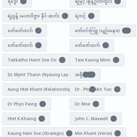
ရဲဒွေး
ရဲမြင့် (စွန့်ဦးတီထွင်)
3
3
ရဲညွန့် (မဟာဝိဇ္ဇာ၊ နိုင်-ဆက်)
ရဲတင့်
1
3
ဇော်ဇော်ထက်
ဇော်ဝင်းကြူ (ပျဉ်းမနား)
1
12
ဇော်ဇော်ထက်
ဇော်ဇော်ထက်
1
1
Takkatho Hann Soe Oo
Taw Kaung Minn
1
2
Dr. Myint Thann (Nyaung Lay Binn)
အရိုး
3
12
Aung Htet Khant (Relationship Coach)
Dr . Phyo Min Tun
1
1
Dr Phyo Paing
Dr. Moe
2
3
Htet K.Khaing
John C. Maxwell
2
3
Kaung Hein Soe (Strategic)
Min Khant (Verse)
5
2