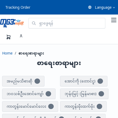
Tracking Order
Language
Home
စာရေးစာရာများ
စာရေးစာရာများ
အမည်မသိစာဆို
အောင်ကို (တောင်ငူ)
3
7
ဘဝသစ်ဦးအောင်ကျော်
ဘုန်းမြင့် (မြန်မာစာ)
2
1
ကာတွန်းမောင်မောင်လေး
ကာတွန်းမိုးထက်မိုး
4
1