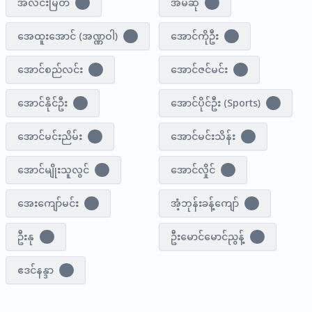
အလင်းမြတ်
အီမီဆို
1
3
အေထူးအောင် (အဏ္ဏဝါ)
အောင်ကိုဦး
1
1
အောင်စည်လင်း
အောင်ဇင်မင်း
1
0
အောင်နိုင်ဦး
အောင်ပိုင်ဦး (Sports)
0
1
အောင်မင်းညိမ်း
အောင်မင်းသိန်း
1
1
အောင်မျိုးသူလွင်
အောင်လှိုင်
1
4
အေးကျော်မင်း
အံ့ဘုန်းခန့်ကျော်
1
4
ဦးနု
ဦးမောင်မောင်ညွန့်
2
1
ဧဒင်နန္ဒာ
1