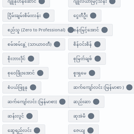
ဂျူနိုဟန်​ဆောင်
ဂျူလီယာမြင့်သိန်း
1
1
ငြိမ်းချမ်းစိမ်းလန်း
ငွေတီဦး
1
1
စည်သူ (Zero to Professional)
စန်းမြင့်အောင်
2
1
စမ်းစမ်းနွဲ့ (သာယာဝတီ)
စိန်ဝင်းစိန်
1
1
စိုးဘားဒိုင်
စုမြတ်ချစ်
0
1
စုဝေဖြိုးအောင်
စူးရှမေ
1
5
စံပယ်ဖြူနု
ဆက်ကျော်လင်း (မြန်မာစာ )
1
1
ဆက်​ကျော်လင်း (မြန်မာစာ)
ဆည်းဆာ
1
1
ဆန်းလွင်
ဆုအဲမိ
1
1
ဆွေရည်လင်း
ဇေယျ
1
1