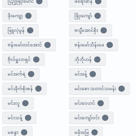
ပြည့်ဖြိုးမောင်
ဖရော်ဆန်
2
1
ဖိုးကျော့
ဖြိုးကျော်
1
2
ဖြူလဲ့မွန်
ဗဂျီအောင်စိုး
0
1
ဗန်းမော်တင်အောင်
ဗန်း​မော်သိန်း​ဖေ
2
1
ဗိုလ်မှူးဘရှင်
ဘိုဘိုဟန်
1
2
မင်းခက်ရဲ
မင်းခန့်
1
1
မင်းခိုက်စိုးစန်
မင်းစော (တောင်သမန်)
2
1
မင်းလူ
မင်းဝေဟင်
3
1
မင်းသန့်
မင်း​ကျော်ဝင်း
1
1
မစန္ဒာ
မမိုး​မြေ
1
2