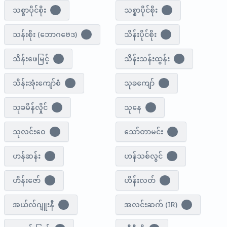
သစ္စာပိုင်စိုး
သစ္စာပိုင်စိုး
1
0
သန်းစိုး (ဘောဂဗေဒ)
သိန်းပိုင်စိုး
1
1
သိန်းဖေမြင့်
သိန်းသန်းထွန်း
0
2
သိန်းအုံးကျော်စံ
သုခကျော်
1
1
သုခမိန်လှိုင်
သုနေ
1
1
သုလင်းဝေ
သော်တာမင်း
1
3
ဟန်ဆန်း
ဟန်သစ်လွင်
1
1
ဟိန်းဇော်
ဟိန်းလတ်
3
0
အယ်လ်ဂျူးနီ
အလင်းဆက် (IR)
1
2