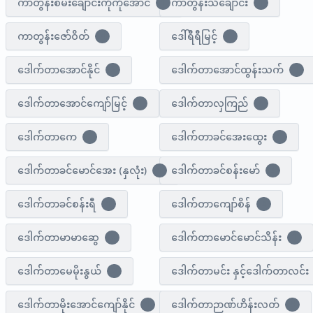
ကာတွန်းစမ်းချောင်းကိုကိုအောင်
ကာတွန်းသံချောင်း
1
1
ကာတွန်းဇော်ဝိတ်
ဒေါ်ရီရီမြင့်
4
1
ဒေါက်တာအောင်နိုင်
ဒေါက်တာအောင်ထွန်းသက်
2
1
ဒေါက်တာအောင်ကျော်မြင့်
ဒေါက်တာလှကြည်
1
6
ဒေါက်တာကေ
ဒေါက်တာခင်အေးထွေး
3
1
ဒေါက်တာခင်မောင်အေး (နှလုံး)
ဒေါက်တာခင်စန်းမော်
1
4
ဒေါက်တာခင်စန်းရီ
ဒေါက်တာကျော်စိန်
1
4
ဒေါက်တာမာမာဆွေ
ဒေါက်တာမောင်မောင်သိန်း
3
1
ဒေါက်တာမေမိုးနွယ်
ဒေါက်တာမင်း နှင့်ဒေါက်တာလင်း
2
ဒေါက်တာမိုးအောင်ကျော်နိုင်
ဒေါက်တာဉာဏ်ဟိန်းလတ်
1
3