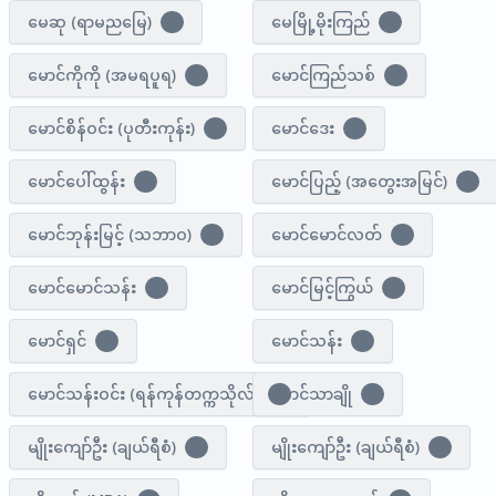
မေဆု (ရာမညမြေ)
မေမြို့မိုးကြည်
1
1
မောင်ကိုကို (အမရပူရ)
မောင်ကြည်သစ်
1
1
မောင်စိန်ဝင်း (ပုတီးကုန်း)
မောင်ဒေး
2
1
မောင်ပေါ်ထွန်း
မောင်ပြည့် (အတွေးအမြင်)
1
1
မောင်ဘုန်းမြင့် (သဘာဝ)
မောင်မောင်လတ်
1
1
မောင်မောင်သန်း
မောင်မြင့်ကြွယ်
1
1
မောင်ရှင်
မောင်သန်း
2
3
မောင်သန်းဝင်း (ရန်ကုန်တက္ကသိုလ်)
မောင်သာချို
1
1
မျိုးကျော်ဦး (ချယ်ရီစံ)
မျိုးကျော်ဦး (ချယ်ရီစံ)
1
1