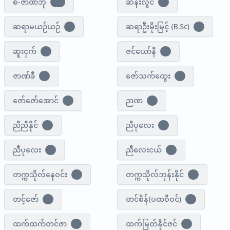
စံ-ဇာဏီဘို
ဆန်းလွင်
14
1
ဆရာမယဉ်ယဉ်
ဆရာဦးမိုးမြင့် (B.Sc)
1
1
ဆူးငှက်
ဇင်ယော်နီ
2
1
ဇာဏ်ခီ
ဇော်သက်ထွေး
1
1
ဇော်​ဇော်​အောင်
ဉာဏ
1
3
ညီညီနိုင်
ညီပုလေး
1
2
ညီပု​လေး
ညီလေးငယ်
1
3
တက္ကသိုလ်နေဝင်း
တက္ကသိုလ်ဘုန်းနိုင်
1
2
တင့်ဇော်
တင်စိန်(ပထဝီဝင်)
1
1
ထက်ထက်တင်ဇာ
ထက်မြတ်နိုင်ဇင်
1
1