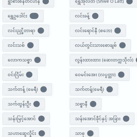
ရွာစားစိန်တင်ဟန်
ရွှေအိုလတ် (Shwe O Latt)
1
1
ရွှေဥဒေါင်း
လင်းခန့်
10
3
လင်းညှို့တာရာ
လင်းရောင်နီ (စဘေ)
1
2
လင်းသစ်
လယ်တွင်းသားစောချစ်
3
2
လောကသစ္စာ
လွန်းထားထား (ဆေးတက္ကသိုလ်)
1
ဝင်းငြိမ်း
ဝေမင်း​အေး (လပွတ္တာ)
2
1
သက်တန့် (မေရီ)
သက်တန့်(မေရီ)
1
2
သက်ထွန်းဦး
သစ္စာနီ
3
1
သန်းမြင့်အောင်
သန်း​အောင်ခိုင်နှင့် အခြား
2
0
သဟာဆွေလှိုင်း
သာဓု
2
0