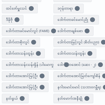
ထင်ဇော်မှူးသင်
ဒဂုန်တာရာ
1
1
ဒီနိုဗို
ဒေါက်တာခင်မောင်ညို
2
0
ဒေါက်တာခင်မောင်လွင် (FAME)
ဒေါက်တာချစ်စော
1
1
ဒေါက်တာစိုးလွင်
ဒေါက်တာမြင့်လွင် (စိတ်ပညာ)
1
1
ဒေါက်တာသန်းထွန်း
ဒေါက်တာသန်းထွန်း
1
3
ဒေါက်တာသန်းသန်းရှိန် (ပါမောက္ခ-ငြိမ်း)
ဒေါက်တာအောင် (ဆေး - ၂)
1
1
ဒေါက်တာအောင်မြင့်ဦး
ဒေါက်တာအောင်မြတ်ကျော်စိန်
1
ဒေါက်တာ​အောင်မြင့်ဦး
နဂါးမောင်မောင် (သဘာ၀ဂမ္ဘီရ)
3
နတ်နွယ်
နတ်မောက်အနီချို
1
1