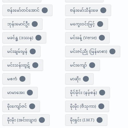
ဗန်းမော်တင်အောင်
ဗန်းမော်သိန်းဖေ
3
3
ဘုန်းမောင်ဦး
မကွေးဝင်းမြင့်
3
1
မခင်နူ့ (ဒဿန)
မင်းခန့် (Verse)
1
1
မင်းချမ်းမွန်
မင်းဇင်ညို (မြန်မာစာ)
0
1
မင်းသန်းထွဋ်
မင်း​ကျော်
1
1
မဧကံ
မာဆိုး
1
1
မာမာအေး
မိုင်မိုင်း (နမ့်စန်)
1
1
မိုးကျော်ဇင်
မိုးမိုး (ဗိသုကာ)
2
1
မိုးမိုး (အင်းလျား)
မိုးရှင်း (I.M.T)
1
1