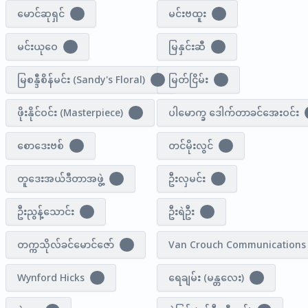
မောင်ဆုရှင်
မင်းဗထူး
3
7
မင်းယုဝေ
မြနှင်းဆီ
2
8
မြစန္ဒီစိန်မင်း (Sandy's Floral)
မြတ်ငြိမ်း
1
4
ဖိုးနိုင်ဝင်း (Masterpiece)
ပါမောက္ခ ဒေါက်တာခင်အေးဝင်း
5
စောဒေးဗစ်
တင်မိုးလွင်
5
1
တူဒေးအယ်ဒီတာအဖွဲ့
ဦးလှမင်း
3
8
ဦးညွန့်သောင်း
ဦးရဲဦး
1
0
တက္ကသိုလ်ခင်မောင်ဇော်
Van Crouch Communications
1
Wynford Hicks
ရေချမ်း (မန္တလေး)
1
2