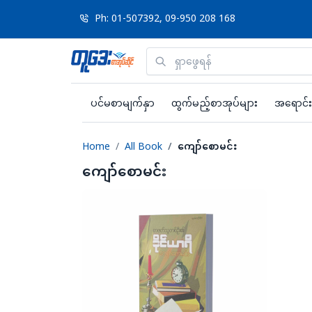
Ph: 01-507392, 09-950 208 168
ပင်မစာမျက်နှာ
ထွက်မည့်စာအုပ်များ
အရောင်း
Home
All Book
ကျော်စောမင်း
ကျော်စောမင်း