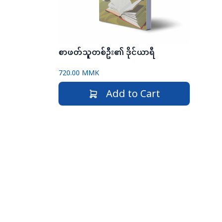
စာဖတ်သူတစ်ဦး၏ ဒိုင်ယာရီ
720.00 MMK
Add to Cart