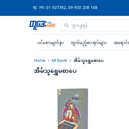
Ph: 01-507392, 09-950 208 168
ပင်မစာမျက်နှာ
ထွက်မည့်စာအုပ်များ
အရောင်း
Home
All Book
အိမ်သူရွှေမစာပေ
အိမ်သူရွှေမစာပေ