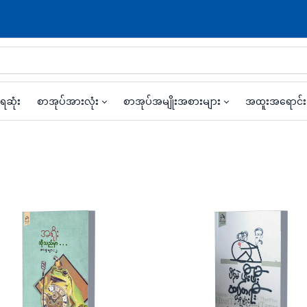
ရဆုံး
စာအုပ်အားလုံး
စာအုပ်အမျိုးအစားများ
အထူးအရောင်