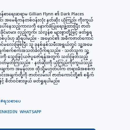
ိကန်စာရေးဆရာမ Gillian Flynn ၏ Dark Places
်၊ အမေရိကန်တစ်ဝန်းလုံး နတ်ဆိုး ယုံကြည်၊ ကိုးကွယ်
ေါ်နေသည့်ကာလကို နောက်ခံပြုရေးဖွဲ့ထားပြီး ဇာတ်
ခိုင်မာမာ၊ လှည့်ကွက်၊ သဲလွန်စ များစွာတို့ဖြင့် ဖတ်ရှုရ
တစ်ပုဒ်ဟု ဆိုရပါမည်။ - အမှောင်၏ အဓိကဇာတ်ကောင်
င်မလေးဖြစ်ပြီး သူ ခုနစ်နှစ်သမီးအရွယ်တွင် သူ့အမေ
ရက်ရက်စက်စက်အသတ်ခံလိုက်ရသည်။ - သတ်သူက သူ့
ုးကို သွေးဖြင့်ယဇ်ပူဇော်ရန်အတွက် သတ်ဖြတ်သည့်
်မှတ်ကြသည်။ - နတ်ဆိုးကို ယုံကြည်ကိုးကွယ်သည့်
ယူဆချက်က အမှန်လား၊ ထိုသို့မဟုတ်ပါက တရားခံအစစ်က
းအချက်တို့ကို ဇာတ်လမ်းပါ ဇာတ်ကောင်တို့၏ စရိုက်
ြင့် စိတ်ဝင်စားဖွယ် ဖတ်ရှုရပါမည်။
#ရသစာပေ
LINKEDIN
WHATSAPP