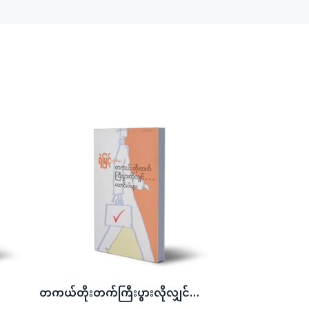
တကယ်တိုးတက်ကြီးပွားလိုလျှင်ဆောင်းပါးများ