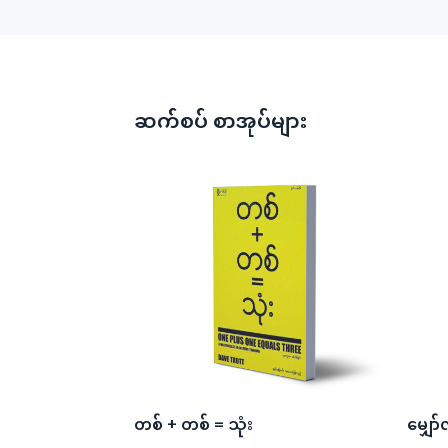
ဆက်စပ် စာအုပ်များ
တစ် + တစ် = သုံး
မျှော