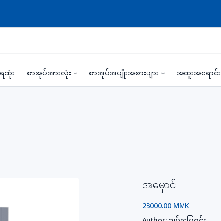
ရဆုံး
စာအုပ်အားလုံး
စာအုပ်အမျိုးအစားများ
အထူးအရောင်
အမှောင်
23000.00 MMK
Author:
ချမ်းမြေ့ဝင်း