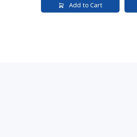
Add to Cart
Get i
No. H,
Find Us on Social Media
Kan Ye
Kan St.
fb.com/todaybookstores
01-507
today
suppo
Payment Channels