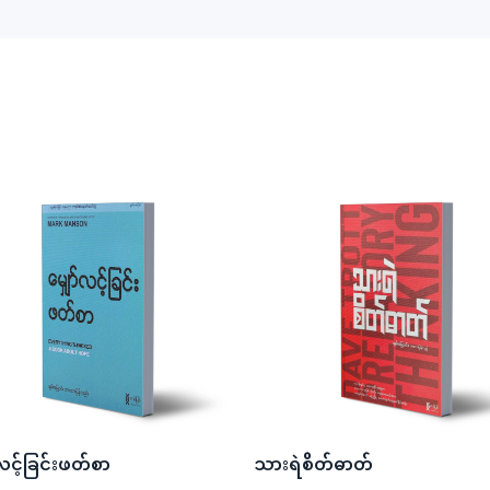
်လင့်ခြင်းဖတ်စာ
သားရဲစိတ်ဓာတ်