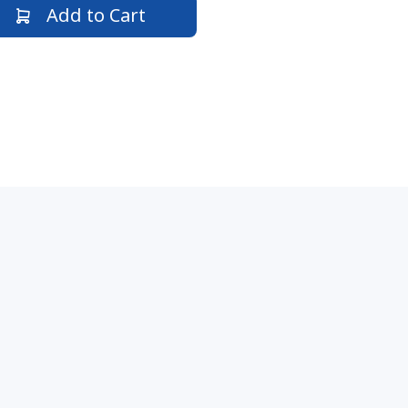
Add to Cart
n Touch
Quick Links
About Us
ik Mon Housing,
Delivery Policy
, Hlaing Tsp., Yangon.
FAQ
s
Terms and Conditions
392, 09-950 208 168
Privacy Policy
@today.com.mm
Services
rt@todaybooks.com.mm
All Books