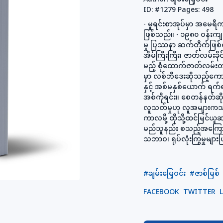
ID:
#1279
Pages:
498
- မူရင်းစာအုပ်မှာ အမေရ
ဖြစ်သည်။ - ၁၉၈၀ ဝန်းကျင
မှု ပြဿနာ ဆက်တိုက်ဖြစ်ပ
အိမ်ကြီးကြီး၊ ဇာတ်လမ်းခိုင်
မည့် စုံထောက်ဇာတ်လမ်း
မှာ လစ်ဘီဒေးဆိုသည့်‌ကော
နှင့် အစ်မနှစ်ယောက် 
အစ်ကိုရင်း။ စေတန်နတ်ဆိ
လူသတ်မှုဟု လူအများကသတ
ကာလမို့ ထိုသို့ထင်မြင်
မည်သူနည်း စသည့်အကြောင်
သဘာဝ၊ ရုပ်လုံးကြွမှုများဖ
#ချမ်းမြေ့ဝင်း
#ဇာစ်မြစ်
FACEBOOK
TWITTER