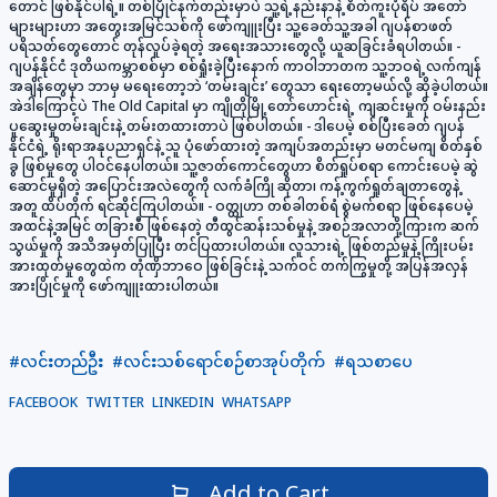
တောင် ဖြစ်နိုင်ပါရဲ့။ တစ်ပြိုင်နက်တည်းမှာပဲ သူ့ရဲ့နည်းနာနဲ့ စိတ်ကူးပုံရိပ် အတော်
များများဟာ အတွေးအမြင်သစ်ကို ဖော်ကျူးပြီး သူ့ခေတ်သူ့အခါ ဂျပန်စာဖတ်
ပရိသတ်တွေတောင် တုန်လှုပ်ခဲ့ရတဲ့ အရေးအသားတွေလို့ ယူဆခြင်းခံရပါတယ်။ -
ဂျပန်နိုင်ငံ ဒုတိယကမ္ဘာစစ်မှာ စစ်ရှုံးခဲ့ပြီးနောက် ကာဝါဘာတက သူ့ဘဝရဲ့လက်ကျန်
အချိန်တွေမှာ ဘာမှ မရေးတော့ဘဲ ‘တမ်းချင်း’ တွေသာ ရေးတော့မယ်လို့ ဆိုခဲ့ပါတယ်။
အဲဒါကြောင့်ပဲ The Old Capital မှာ ကျိုတိုမြို့တော်ဟောင်းရဲ့ ကျဆင်းမှုကို ဝမ်းနည်း
ပူဆွေးမှုတမ်းချင်းနဲ့ တမ်းတထားတာပဲ ဖြစ်ပါတယ်။ - ဒါပေမဲ့ စစ်ပြီးခေတ် ဂျပန်
နိုင်ငံရဲ့ ရိုးရာအနုပညာရှင်နဲ့ သူ ပုံဖော်ထားတဲ့ အကျပ်အတည်းမှာ မတင်မကျ စိတ်နှစ်
ခွ ဖြစ်မှုတွေ ပါဝင်နေပါတယ်။ သူ့ဇာတ်ကောင်တွေဟာ စိတ်ရှုပ်စရာ ကောင်းပေမဲ့ ဆွဲ
ဆောင်မှုရှိတဲ့ အပြောင်းအလဲတွေကို လက်ခံကြို ဆိုတာ၊ ကန့်ကွက်ရှုတ်ချတာတွေနဲ့
အတူ ထိပ်တိုက် ရင်ဆိုင်ကြပါတယ်။ - ဝတ္ထုဟာ တစ်ခါတစ်ရံ စွဲမက်စရာ ဖြစ်နေပေမဲ့
အထင်နဲ့အမြင် တခြားစီ ဖြစ်နေတဲ့ တီထွင်ဆန်းသစ်မှုနဲ့ အစဉ်အလာတို့ကြားက ဆက်
သွယ်မှုကို အသိအမှတ်ပြုပြီး တင်ပြထားပါတယ်။ လူသားရဲ့ ဖြစ်တည်မှုနဲ့ ကြိုးပမ်း
အားထုတ်မှုတွေထဲက တုံဏှိဘာဝေ ဖြစ်ခြင်းနဲ့ သက်ဝင် တက်ကြွမှုတို့ အပြန်အလှန်
အားပြိုင်မှုကို ဖော်ကျူးထားပါတယ်။
#လင်းတည်ဦး
#လင်းသစ်ရောင်စဉ်စာအုပ်တိုက်
#ရသစာပေ
FACEBOOK
TWITTER
LINKEDIN
WHATSAPP
Add to Cart