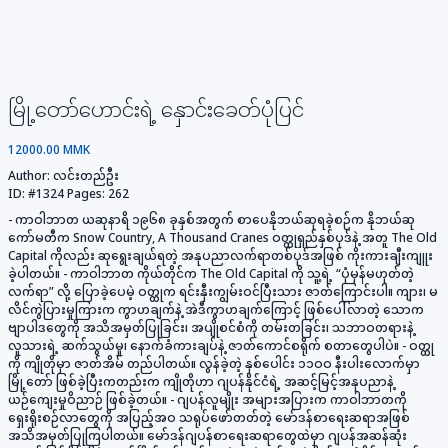
မြို့တော်ဟောင်းရဲ့ နှောင်းခေတ်ပုံပြင်
12000.00 MMK
Author:
လင်းတည်ဦး
ID:
#1324
Pages:
262
- ကာဝါဘာတ ယဆုနာရိ ၁၉၆၈ ခုနှစ်အတွက် စာပေနိုဘယ်ဆုရခဲ့စဉ်က နိုဘယ်ဆု
ကော်မတီက Snow Country, A Thousand Cranes ဝတ္ထုရှည်နှစ်ပုဒ်နဲ့ အတူ The Old
Capital ကိုလည်း ဆုရွေးချယ်ရတဲ့ အနုပညာလက်ရာတစ်ပုဒ်အဖြစ် ကိုးကားချီးကျူး
ခဲ့ပါတယ်။ - ကာဝါဘာတ ကိုယ်တိုင်က The Old Capital ကို သူ့ရဲ့ “ပုံမှန်မဟုတ်တဲ့
လက်ရာ” လို့ ပြောခဲ့ပေမဲ့ ဝတ္ထုက ရင်းနှီးကျွမ်းဝင်ပြီးသား ဇာတ်ကြောင်းပါ။ ကျား၊ မ
လိင်ကွဲပြားမှုကြားက ကွာဟချက်နဲ့ အဲဒီကွာဟချက်ကြောင့် ဖြစ်ပေါ်လာတဲ့ သောက
ဗျာပါဒတွေကို အသိအမှတ်ပြုခြင်း၊ အပျိုစင်စံကို တမ်းတခြင်း၊ သဘာဝတရားနဲ့
လူသားရဲ့ ဆက်သွယ်မှု၊ နောက်ခံကားချပ်နဲ့ ဇာတ်ကောင်စရိုက် စတာတွေပါပဲ။ - ဝတ္ထု
ကို ကျိုတိုမှာ ဇာတ်အိမ် တည်ပါတယ်။ လွန်ခဲ့တဲ့ နှစ်ပေါင်း ၁၁ဝဝ နီးပါးလောက်မှာ
မြို့တော် ဖြစ်ခဲ့ပြီးကတည်းက ကျိုတိုဟာ ဂျပန်နိုင်ငံရဲ့ အဆင့်မြင့်အနုပညာနဲ့
ယဉ်ကျေးမှုဝိညာဉ် ဖြစ်ခဲ့တယ်။ - ဂျပန်လူမျိုး အများအပြားက ကာဝါဘာတကို
ရှေးရိုးစဉ်လာတွေကို အပြည့်အဝ သရုပ်ဖော်တတ်တဲ့ မော်ဒန်စာရေးဆရာအဖြစ်
အသိအမှတ်ပြုကြပါတယ်။ မော်ဒန်ဂျပန်စာရေးဆရာတွေထဲမှာ ဂျပန်အဆန်ဆုံး