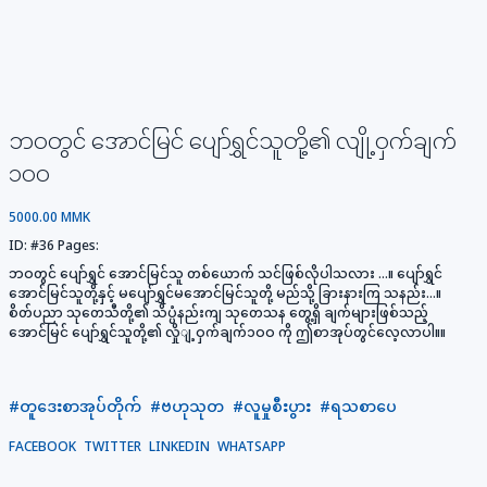
ဘဝတွင် အောင်မြင် ပျော်ရွှင်သူတို့၏ လျို့ဝှက်ချက်
၁ဝဝ
5000.00 MMK
ID:
#36
Pages:
ဘဝတွင် ပျော်ရွှင် အောင်မြင်သူ တစ်ယောက် သင်ဖြစ်လိုပါသလား ...။ ပျော်ရွှင်
အောင်မြင်သူတို့နှင့် မပျော်ရွှင်မအောင်မြင်သူတို့ မည်သို့ ခြားနားကြ သနည်း...။
စိတ်ပညာ သုတေသီတို့၏ သိပ္ပံနည်းကျ သုတေသန တွေ့ရှိ ချက်များဖြစ်သည့်
အောင်မြင် ပျော်ရွှင်သူတို့၏ လှိုျ့ဝှက်ချက်၁ဝဝ ကို ဤစာအုပ်တွင်လေ့လာပါ။။
#တူဒေးစာအုပ်တိုက်
#ဗဟုသုတ
#လူမှုစီးပွား
#ရသစာပေ
FACEBOOK
TWITTER
LINKEDIN
WHATSAPP