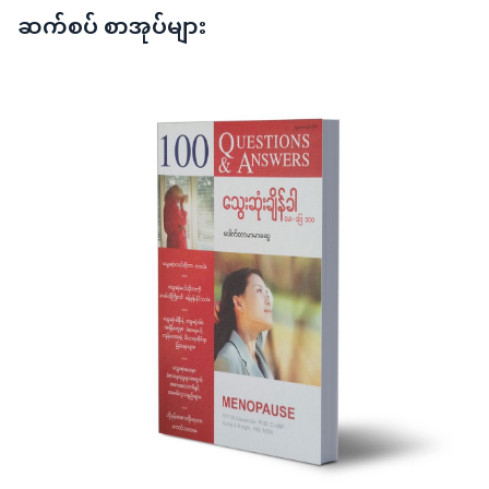
ဆက်စပ် စာအုပ်များ