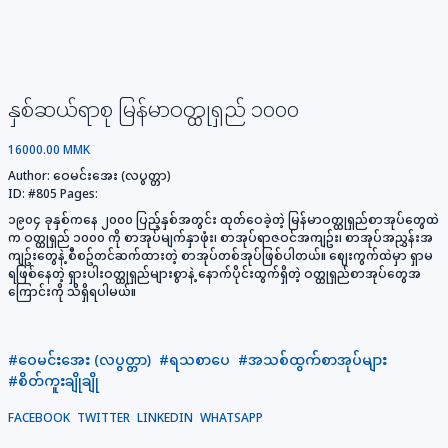
နှစ်ဆယ်ရာစု မြန်မာဝတ္ထုရှည် ၁၀၀၀
16000.00 MMK
Author:
ဝေမင်း​အေး (လပွတ္တာ)
ID:
#805
Pages:
၁၉၀၄ ခုနှစ်က​နေ ၂၀၀၀ ပြည့်နှစ်အတွင်း ထုတ်​ဝေခဲ့တဲ့ မြန်မာဝတ္ထုရှည်စာအုပ်​တွေထဲ
က ဝတ္ထုရှည် ၁၀၀၀ ကို စာအုပ်မျက်နှာဖုံး၊ စာအုပ်ရာဇဝင်အကျဥ်း၊ စာအုပ်အညွှန်းအ
ကျဥ်း​တွေနဲ့ စီစဥ်တင်ဆက်ထားတဲ့ စာအုပ်တစ်အုပ်ဖြစ်ပါတယ်။ ​ဈေးကွက်ထဲမှာ ရှာမ
ရဖြစ်​နေတဲ့ ရှားပါးဝတ္ထုရှည်များစွာနဲ့ ​နောက်ပိုင်းထွက်ရှိတဲ့ ဝတ္ထုရှည်စာအုပ်​တွေအ​
ကြောင်းကို သိရှိရပါမယ်။
#ဝေမင်း​အေး (လပွတ္တာ)
#ရသစာပေ
#အသစ်ထွက်စာအုပ်များ
#စိတ်ကူးချိုချို
FACEBOOK
TWITTER
LINKEDIN
WHATSAPP