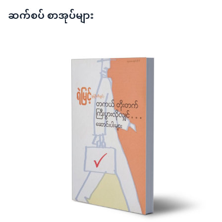
ဆက်စပ် စာအုပ်များ