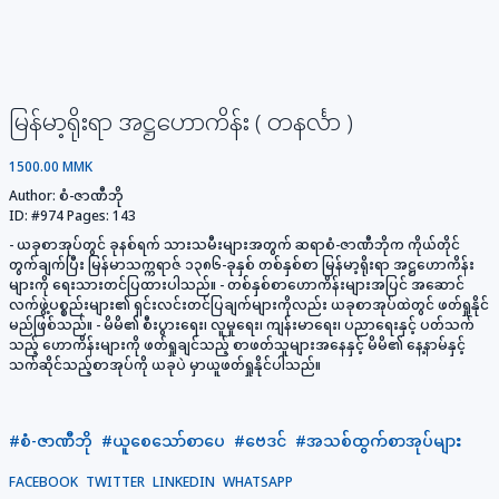
မြန်မာ့ရိုးရာ အဋ္ဌဟောကိန်း ( တနင်္လာ )
1500.00 MMK
Author:
စံ-ဇာဏီဘို
ID:
#974
Pages:
143
- ယခုစာအုပ်တွင် ခုနစ်ရက် သားသမီးများအတွက် ဆရာစံ-ဇာဏီဘိုက ကိုယ်တိုင်
တွက်ချက်ပြီး မြန်မာသက္ကရာဇ် ၁၃၈၆-ခုနှစ် တစ်နှစ်စာ မြန်မာ့ရိုးရာ အဋ္ဌဟောကိန်း
များကို ရေးသားတင်ပြထားပါသည်။ - တစ်နှစ်စာဟောကိန်းများအပြင် အဆောင်
လက်ဖွဲ့ပစ္စည်းများ၏ ရှင်းလင်းတင်ပြချက်များကိုလည်း ယခုစာအုပ်ထဲတွင် ဖတ်ရှုနိုင်
မည်ဖြစ်သည်။ - မိမိ၏ စီးပွားရေး၊ လူမှုရေး၊ ကျန်းမာရေး၊ ပညာရေးနှင့် ပတ်သက်
သည့် ဟောကိန်းများကို ဖတ်ရှုချင်သည့် စာဖတ်သူများအနေနှင့် မိမိ၏ နေ့နာမ်နှင့်
သက်ဆိုင်သည့်စာအုပ်ကို ယခုပဲ မှာယူဖတ်ရှုနိုင်ပါသည်။
#စံ-ဇာဏီဘို
#ယူစေသော်စာပေ
#ဗေဒင်
#အသစ်ထွက်စာအုပ်များ
FACEBOOK
TWITTER
LINKEDIN
WHATSAPP