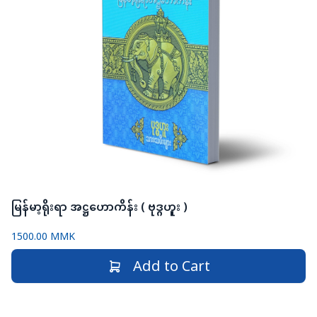
မြန်မာ့ရိုးရာ အဋ္ဌဟောကိန်း ( ဗုဒ္ဂဟူး )
1500.00 MMK
Add to Cart