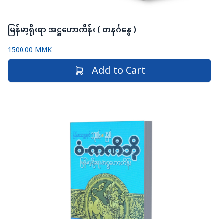
မြန်မာ့ရိုးရာ အဋ္ဌဟောကိန်း ( တနင်္ဂနွေ )
1500.00 MMK
Add to Cart