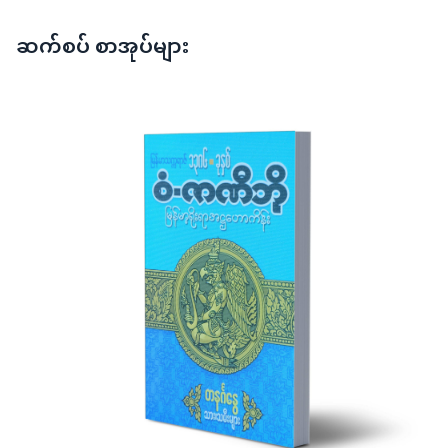
ဆက်စပ် စာအုပ်များ