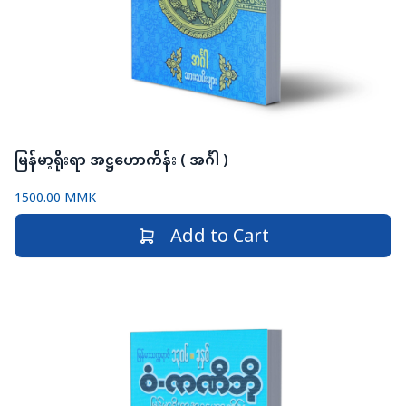
မြန်မာ့ရိုးရာ အဋ္ဌဟောကိန်း ( အင်္ဂါ )
1500.00 MMK
Add to Cart