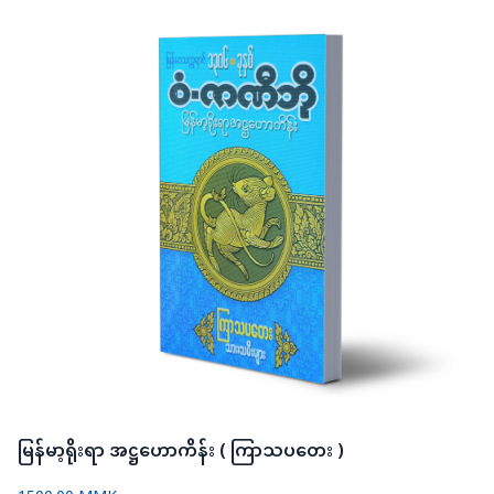
မြန်မာ့ရိုးရာ အဋ္ဌဟောကိန်း ( ကြာသပတေး )