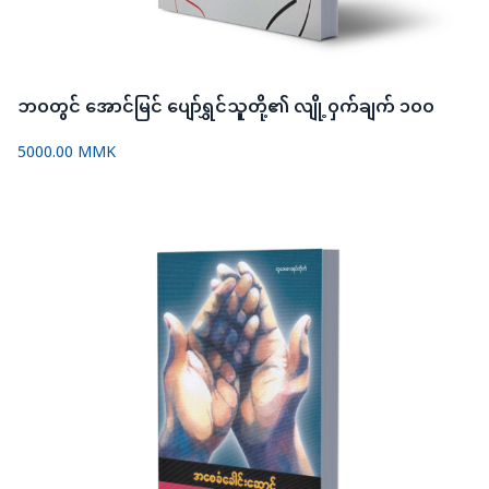
ဘဝတွင် အောင်မြင် ပျော်ရွှင်သူတို့၏ လျို့ဝှက်ချက် ၁ဝဝ
5000.00 MMK