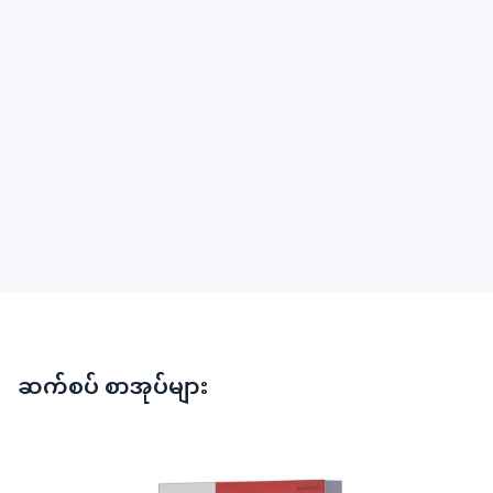
ဆက်စပ် စာအုပ်များ