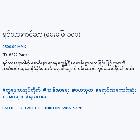
ရင်သားကင်ဆာ (မေးဖြေ-၁၀၀)
2500.00 MMK
ID:
#222
Pages:
ရင်သားရောဂါကို စောစီးစွာ ရှာဖွေတွေ့ရှိပြီး စောစီးစွာကုသခြင်းဖြင့် လူနာကို
သက်တမ်းစေ့နေထိုင်နိုင်အောင်၊ ရောဂါပျောက်ကင်းအောင် လုပ်ဆောင်နိုင်ပါ တယ်။
#တူဒေးစာအုပ်တိုက်
#ကျန်းမာရေး
#ဗဟုသုတ
#ရောင်းအကောင်းဆုံး
စာအုပ်များ
#ရသစာပေ
FACEBOOK
TWITTER
LINKEDIN
WHATSAPP