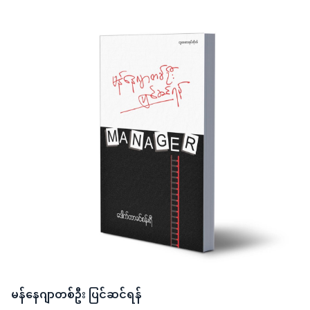
မန်နေဂျာတစ်ဦး ပြင်ဆင်ရန်