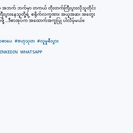
အစ အဘက် ဘက်မှာ တကယ် တိုးတက်ကြီးပွားလိုသူတိုင်း
ပွားနေသူတို့ရဲ့ စရိုက်လက္ခဏာ၊ အယူအဆ၊ အတွေး
်စေဖို့ ...ဒီစာအုပ်က အထောက်အကူပြု ပါလိမ့်မယ်။
သစာပေ
#ဗဟုသုတ
#လူမှုစီးပွား
LINKEDIN
WHATSAPP