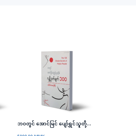
ဘဝတွင် အောင်မြင် ပျော်ရွှင်သူတို့၏ လျို့ဝှက်ချက် ၁ဝဝ