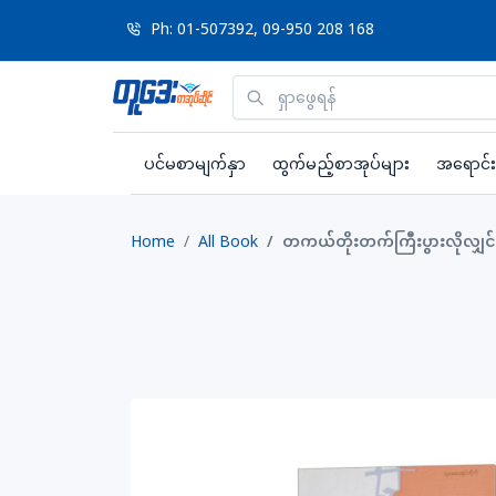
Ph: 01-507392, 09-950 208 168
ပင်မစာမျက်နှာ
ထွက်မည့်စာအုပ်များ
အရောင်း
Home
All Book
တကယ်တိုးတက်ကြီးပွားလိုလျှင်