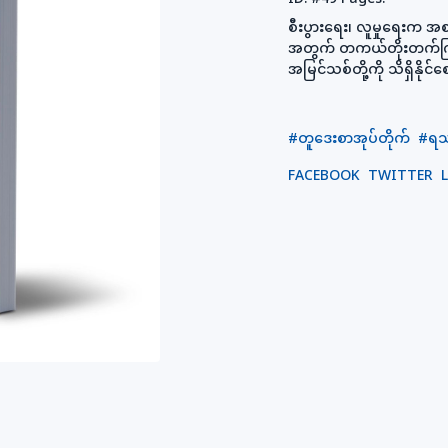
စီးပွားရေး၊ လူမှုရေးက 
အတွက် တကယ်တိုးတက်ကြီး
အမြင်သစ်တို့ကို သိရှိနိုင
#တူဒေးစာအုပ်တိုက်
#ရ
FACEBOOK
TWITTER