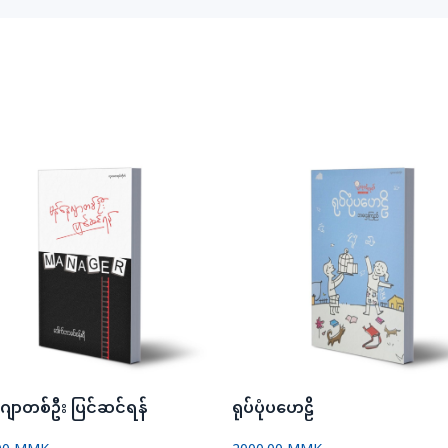
ဂျာတစ်ဦး ပြင်ဆင်ရန်
ရုပ်ပုံပဟေဠိ