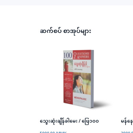
ဆက်စပ် စာအုပ်များ
သွေးဆုံးချိန်ခါမေး / ဖြေ၁၀၀
မန်နေ