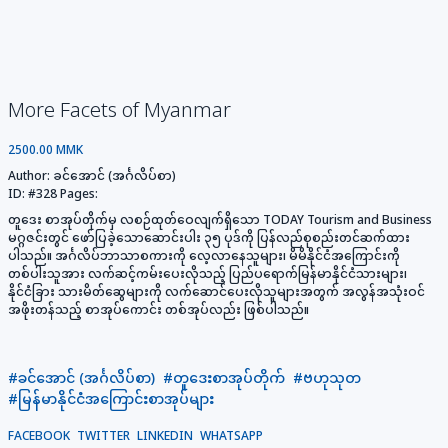
More Facets of Myanmar
2500.00 MMK
Author:
ခင်အောင် (အင်္ဂလိပ်စာ)
ID:
#328
Pages:
တူဒေး စာအုပ်တိုက်မှ လစဉ်ထုတ်ဝေလျက်ရှိသော TODAY Tourism and Business
မဂ္ဂဇင်းတွင် ဖော်ပြခဲ့သောဆောင်းပါး ၃၅ ပုဒ်ကို ပြန်လည်စုစည်းတင်ဆက်ထား
ပါသည်။ အင်္ဂလိပ်ဘာသာစကားကို လေ့လာနေသူများ၊ မိမိနိုင်ငံအကြောင်းကို
တစ်ပါးသူအား လက်ဆင့်ကမ်းပေးလိုသည့် ပြည်ပရောက်မြန်မာနိုင်ငံသားများ၊
နိုင်ငံခြား သားမိတ်ဆွေများကို လက်ဆောင်ပေးလိုသူများအတွက် အလွန်အသုံးဝင်
အဖိုးတန်သည့် စာအုပ်ကောင်း တစ်အုပ်လည်း ဖြစ်ပါသည်။
#ခင်အောင် (အင်္ဂလိပ်စာ)
#တူဒေးစာအုပ်တိုက်
#ဗဟုသုတ
#မြန်မာနိုင်ငံအကြောင်းစာအုပ်များ
FACEBOOK
TWITTER
LINKEDIN
WHATSAPP