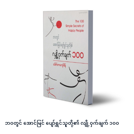
ဘဝတွင် အောင်မြင် ပျော်ရွှင်သူတို့၏ လျို့ဝှက်ချက် ၁ဝဝ