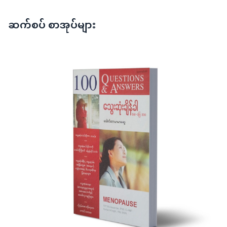
ဆက်စပ် စာအုပ်များ