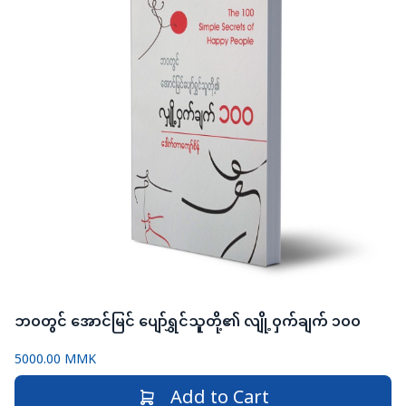
ဘဝတွင် အောင်မြင် ပျော်ရွှင်သူတို့၏ လျို့ဝှက်ချက် ၁ဝဝ
5000.00 MMK
Add to Cart