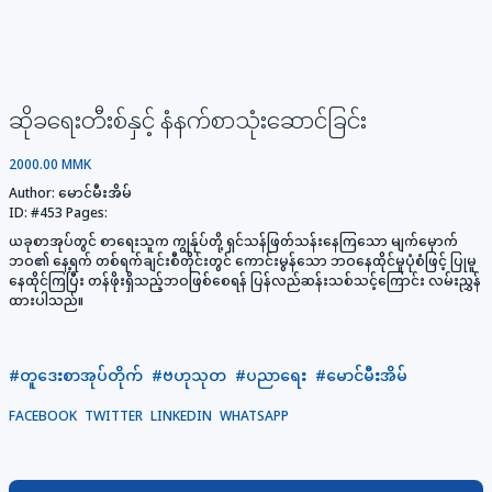
ဆိုခရေးတီးစ်နှင့် နံနက်စာသုံးဆောင်ခြင်း
2000.00 MMK
Author:
မောင်မီးအိမ်
ID:
#453
Pages:
ယခုစာအုပ်တွင် စာရေးသူက ကျွန်ုပ်တို့ ရှင်သန်ဖြတ်သန်းနေကြသော မျက်မှောက်
ဘဝ၏ နေ့ရက် တစ်ရက်ချင်းစီတိုင်းတွင် ကောင်းမွန်သော ဘဝနေထိုင်မှုပုံစံဖြင့် ပြုမူ
နေထိုင်ကြပြီး တန်ဖိုးရှိသည့်ဘဝဖြစ်စေရန် ပြန်လည်ဆန်းသစ်သင့်ကြောင်း လမ်းညွှန်
ထားပါသည်။
#တူဒေးစာအုပ်တိုက်
#ဗဟုသုတ
#ပညာရေး
#မောင်မီးအိမ်
FACEBOOK
TWITTER
LINKEDIN
WHATSAPP