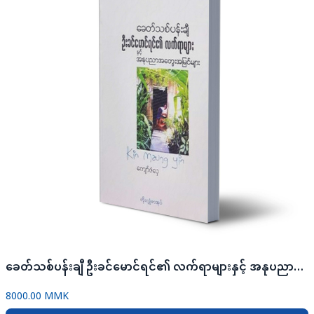
ခေတ်သစ်ပန်းချီ ဦးခင်​မောင်ရင်၏ လက်ရာများနှင့် အနုပညာအ​တွေးအမြင်များ
8000.00 MMK