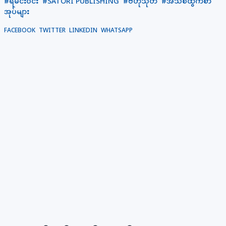
#ရဲမင်းဝင်း
#SATORI PUBLISHING
#ဗဟုသုတ
#အသစ်ထွက်စာ
အုပ်များ
FACEBOOK
TWITTER
LINKEDIN
WHATSAPP