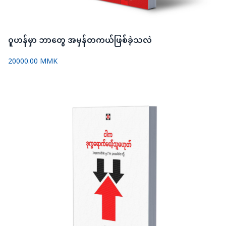
ဝူဟန်မှာ ဘာတွေ အမှန်တကယ်ဖြစ်ခဲ့သလဲ
20000.00 MMK