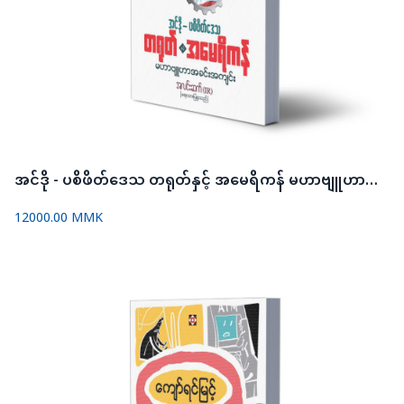
အင်ဒို - ပစိဖိတ်ဒေသ တရုတ်နှင့် အမေရိကန် မဟာဗျူဟာအခင်းအကျင်း
12000.00 MMK