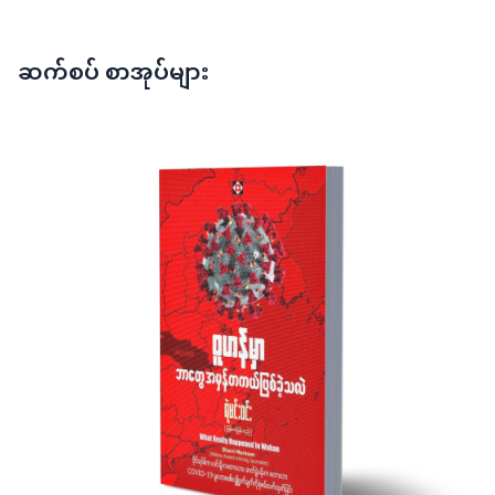
ဆက်စပ် စာအုပ်များ