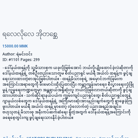
ရလေလိုလေ အိုတစ္ဆေ
15000.00 MMK
Author:
ရဲမင်းဝင်း
ID:
#1101
Pages:
299
- ဒေါ်နယ်ထရန့်ကို သူ့မိသားစုက ယခုလိုဖြစ်အောင် ဘယ်လိုပျိုးထောင်ခဲ့လဲဆိုတာကို
ဒေါ်နယ်ထရန့်ရဲ့ တစ်ဦးတည်းသောတူမ စိတ်ပညာရှင် မယ်ရီ အယ်လ် ထရန့်က ဖွင့်ချ
ရေးသားထားတဲ့စာအုပ်ဖြစ်ပါတယ်။ - ထရန့်မိသားစုရဲ့ အမှောင်ဘက်ခြမ်းက
အကြောင်းအရာတွေကို မီးမောင်းထိုးပြထားပြီး ကမ္ဘာ့ကျန်းမာရေး၊ စီးပွားရေးလုံခြုံ
မှုနဲ့ လူမှုရေးကဏ္ဍတွေမှာ အန္တရာယ်အရှိဆုံးလူ ဘယ်လိုဖြစ်လာတယ်ဆိုတာကို ဖွင့်ချ
ထားပါတယ်။ - သက်ဆိုင်ရာနယ်ပယ်က ကျွမ်းကျင်ပညာရှင်တွေ၊ စိတ်ပညာရှင်တွေနဲ့
ဂျာနယ်လစ်တွေက ဒေါ်နယ်ထရန့်ရဲ့ အကြီးမားဆုံးအားနည်းချက်တွေကို ရှာဖွေခဲ့ကြ
ဖူးပါတယ်။ မယ်ရီ အယ်လ် ထရန့် မှာတော့ လုံလောက်တဲ့ ပညာအရည်အချင်း၊
ဗဟုသုတနဲ့ မိသားစု အနီးကပ်ဆက်ဆံရေး ရှိတဲ့အတွက် ဒေါ်နယ်ထရန့်အကြောင်းကို
ခရေစေ့တွင်းကျ ဖွင့်ချရေးသားနိုင်ခဲ့ပါတယ်။