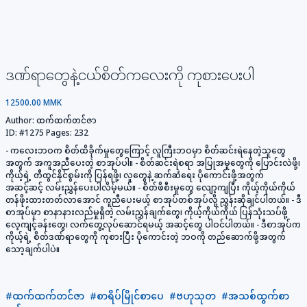
ဒဏ်ရာတွေနဲ့ငယ်စိတ်ကလေးကို ကုစားပေးပါ
12500.00 MMK
Author:
ထက်ထက်တင်ဇာ
ID:
#1275
Pages:
232
- ကလေးဘဝက စိတ်ထိခိုက်မှုတွေကြောင့် လူကြီးဘဝမှာ စိတ်ဆင်းရဲနေတဲ့သူတွေ
အတွက် အကူအညီပေးတဲ့ စာအုပ်ပါ။ - စိတ်ဆင်းရဲစရာ အပြုအမူတွေကို ပြောင်းလဲဖို့၊
ကိုယ့်ရဲ့ တီထွင်နိုင်စွမ်းကို ပြန်ရဖို့၊ လူတွေနဲ့ ဆက်ဆံရေး ပိုကောင်းဖို့အတွက်
အဆင့်ဆင့် လမ်းညွှန်ပေးပါလိမ့်မယ်။ - စိတ်ဖိစီးမှုတွေ လျော့ကျပြီး ကိုယ့်ကိုယ်ကိုယ်
တန်ဖိုးထားတတ်လာအောင် ကူညီပေးမယ့် စာအုပ်တစ်အုပ်လို့ ညွှန်းဆိုချင်ပါတယ်။ - ဒီ
စာအုပ်မှာ စာနာနားလည်မှုရှိတဲ့ လမ်းညွှန်ချက်တွေ၊ ကိုယ့်ကိုယ်ကိုယ် ပြန်သုံးသပ်ဖို့
လေ့ကျင့်ခန်းတွေ၊ လက်တွေ့လုပ်ဆောင်ရမယ့် အဆင့်တွေ ပါဝင်ပါတယ်။ - ဒီစာအုပ်က
ကိုယ့်ရဲ့ စိတ်ဒဏ်ရာတွေကို ကုစားပြီး ပိုကောင်းတဲ့ ဘဝကို တည်ဆောက်ဖို့အတွက်
သော့ချက်ပါပဲ။
#ထက်ထက်တင်ဇာ
#စာရိပ်မြိုင်စာပေ
#ဗဟုသုတ
#အသစ်ထွက်စာ