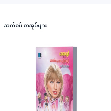
ဆက်စပ် စာအုပ်များ