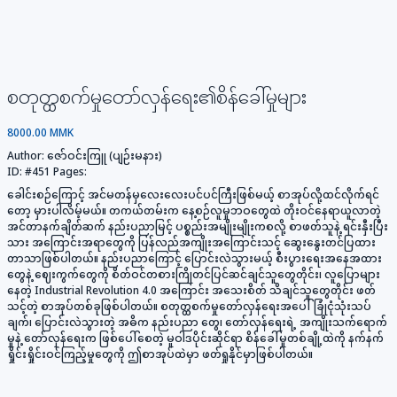
စတုတ္ထစက်မှုတော်လှန်ရေး၏စိန်ခေါ်မှုများ
8000.00 MMK
Author:
ဇော်ဝင်းကြူ (ပျဉ်းမနား)
ID:
#451
Pages:
ခေါင်းစဉ်ကြောင့် အင်မတန်မှလေးလေးပင်ပင်ကြီးဖြစ်မယ့် စာအုပ်လို့ထင်လိုက်ရင်
တော့ မှားပါလိမ့်မယ်။ တကယ်တမ်းက နေ့စဉ်လူမှုဘဝတွေထဲ တိုးဝင်နေရာယူလာတဲ့
အင်တာနက်ချိတ်ဆက် နည်းပညာမြင့် ပစ္စည်းအမျိုးမျိုးကစလို့ စာဖတ်သူနဲ့ ရင်းနှီးပြီး
သား အကြောင်းအရာတွေကို ပြန်လည်အကျိုးအကြောင်းသင့် ဆွေးနွေးတင်ပြထား
တာသာဖြစ်ပါတယ်။ နည်းပညာကြောင့် ပြောင်းလဲသွားမယ့် စီးပွားရေးအနေအထား
တွေနဲ့ ဈေးကွက်တွေကို စိတ်ဝင်တစားကြိုတင်ပြင်ဆင်ချင်သူတွေတိုင်း၊ လူပြောများ
နေတဲ့ Industrial Revolution 4.0 အကြောင်း အသေးစိတ် သိချင်သူတွေတိုင်း ဖတ်
သင့်တဲ့ စာအုပ်တစ်ခုဖြစ်ပါတယ်။ စတုတ္ထစက်မှုတော်လှန်ရေးအပေါ် ခြုံငုံသုံးသပ်
ချက်၊ ပြောင်းလဲသွားတဲ့ အဓိက နည်းပညာ တွေ၊ တော်လှန်ရေးရဲ့ အကျိုးသက်ရောက်
မှုနဲ့ တော်လှန်ရေးက ဖြစ်ပေါ်စေတဲ့ မူဝါဒပိုင်းဆိုင်ရာ စိန်ခေါ်မှုတစ်ချို့ထဲကို နက်နက်
ရှိုင်းရှိုင်းဝင်ကြည့်မှုတွေကို ဤစာအုပ်ထဲမှာ ဖတ်ရှုနိုင်မှာဖြစ်ပါတယ်။