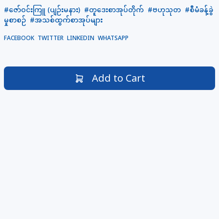
#ဇော်ဝင်းကြူ (ပျဉ်းမနား)
#တူဒေးစာအုပ်တိုက်
#ဗဟုသုတ
#စီမံခန့်ခွဲ
မှုစာစဉ်
#အသစ်ထွက်စာအုပ်များ
FACEBOOK
TWITTER
LINKEDIN
WHATSAPP
Add to Cart