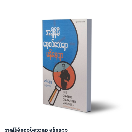
အချိန်မီစေ့စပ်သေချာ မန်နေဂျာ