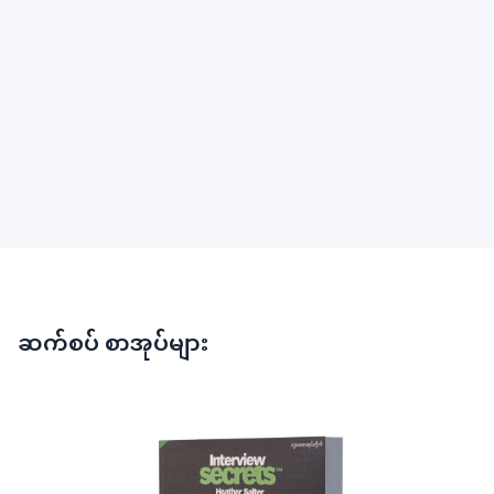
ဆက်စပ် စာအုပ်များ