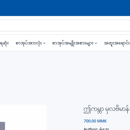
ရဆုံး
စာအုပ်အားလုံး
စာအုပ်အမျိုးအစားများ
အထူးအရောင်
ဤကမ္ဘာ မှလဗိမာန်သ
700.00 MMK
Author:
ရဲဒွေး