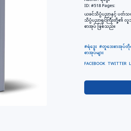
ID:
#518
Pages:
ယခင်သိပ္ပံပညာနှင့် ပတ်သ
သိပ္ပံပညာရှင်ကြီးတို့၏ 
စာအုပ် ဖြစ်သည်။
#ရဲဒွေး
#တူဒေးစာအုပ်တိ
စာအုပ်များ
FACEBOOK
TWITTER