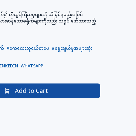
က်၍ တီထွင်ကြံဆမှုများကို သိမြင်ရမည့်အပြင်
လူသားဆန်သောစရိုက်များကိုလည်း သရုပ် ဖော်ထားသည့်
ုက်
#ကေလေးသူငယ်စာပေ
#ရွေးချယ်မှုအများဆုံး
LINKEDIN
WHATSAPP
Add to Cart