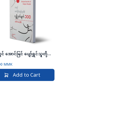
ဘဝတွင် အောင်မြင် ပျော်ရွှင်သူတို့၏ လျို့ဝှက်ချက် ၁ဝဝ
00 MMK
Add to Cart