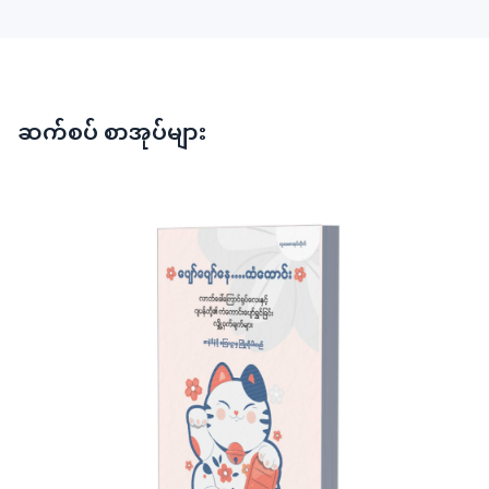
ဆက်စပ် စာအုပ်များ