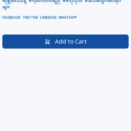
#ဖြိုးမင်းသန့်
#ကံ့ကော်ဝတ်ရည်
#ဗဟုသုတ
#အသစ်ထွက်စာအုပ်
များ
FACEBOOK
TWITTER
LINKEDIN
WHATSAPP
Add to Cart