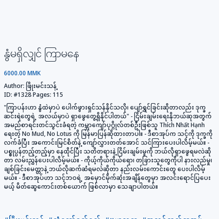
နွံမရှိလျှင် ကြာမနေ
6000.00 MMK
Author:
ဖြိုးမင်းသန့်
ID:
#1328
Pages:
115
"ကြာပန်းဟာ နွံထဲမှာပဲ ပေါက်ဖွားရှင်သန်နိုင်သလို၊ ပျော်ရွှင်ခြင်းဆိုတာလည်း ဒုက္ခ
ဆင်းရဲတွေရဲ့ အလယ်မှာပဲ ရှာဖွေတွေ့ရှိနိုင်ပါတယ်" - ငြိမ်းချမ်းရေးနိုဘယ်ဆုအတွက်
အမည်စာရင်းတင်သွင်းခံရတဲ့ ကမ္ဘာကျော်ပုဂ္ဂိုလ်တစ်ဦးဖြစ်သူ Thích Nhất Hạnh
ရေးတဲ့ No Mud, No Lotus ကို မြန်မာပြန်ဆိုထားတာပါ။ - ဒီစာအုပ်က သင့်ကို ဒုက္ခကို
လက်ခံပြီး အကောင်းမြင်စိတ်နဲ့ ကျော်လွှားတတ်အောင် သင်ကြားပေးပါလိမ့်မယ်။ -
ပစ္စုပ္ပန်တည့်တည့်မှာ နေထိုင်ပြီး သတိတရားနဲ့ ငြိမ်းချမ်းမှုကို ဘယ်လိုရှာဖွေရမလဲဆို
တာ လမ်းညွှန်ပေးပါလိမ့်မယ်။ - ကိုယ့်ကိုယ်ကိုယ်ရော၊ တခြားသူတွေကိုပါ နားလည်မှု၊
ချစ်ခြင်းမေတ္တာနဲ့ ဘယ်လိုဆက်ဆံရမလဲဆိုတာ နည်းလမ်းကောင်းတွေ ပေးပါလိမ့်
မယ်။ - ဒီစာအုပ်ဟာ သင့်ဘဝရဲ့ အမှောင်မိုက်ဆုံးအချိန်တွေမှာ အလင်းရောင်ပြပေး
မယ့် မိတ်ဆွေကောင်းတစ်ယောက် ဖြစ်လာမှာ သေချာပါတယ်။