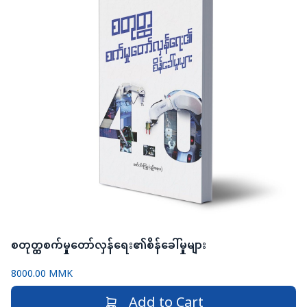
စတုတ္ထစက်မှုတော်လှန်ရေး၏စိန်ခေါ်မှုများ
8000.00 MMK
Add to Cart