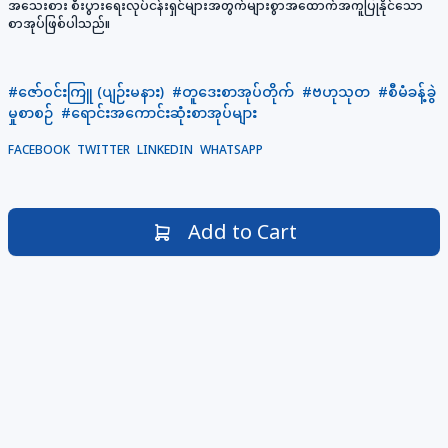
အသေးစား စီးပွားရေးလုပ်ငန်းရှင်များအတွက်များစွာအထောက်အကူပြုနိုင်သော
စာအုပ်ဖြစ်ပါသည်။
#ဇော်ဝင်းကြူ (ပျဉ်းမနား)
#တူဒေးစာအုပ်တိုက်
#ဗဟုသုတ
#စီမံခန့်ခွဲ
မှုစာစဉ်
#ရောင်းအကောင်းဆုံးစာအုပ်များ
FACEBOOK
TWITTER
LINKEDIN
WHATSAPP
Add to Cart