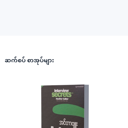
ဆက်စပ် စာအုပ်များ