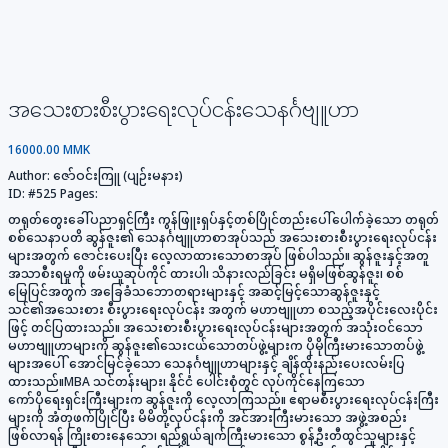
အသေးစားစီးပွားရေးလုပ်ငန်းသေနင်္ဂဗျူဟာ
16000.00 MMK
Author:
ဇော်ဝင်းကြူ (ပျဉ်းမနား)
ID:
#525
Pages:
တရုတ်တွေးခေါ်ပညာရှင်ကြီး ကွန်ဖြူးရှပ်နှင့်တစ်ပြိုင်တည်းပေါ်ပေါက်ခဲ့သော တရုတ်
စစ်သေနာပတိ ဆွန်ဇူး၏ သေနင်္ဂဗျူဟာစာအုပ်သည် အသေးစားစီးပွားရေးလုပ်ငန်း
များအတွက် ဇောင်းပေးပြီး လေ့လာထားသောစာအုပ် ဖြစ်ပါသည်။ ဆွန်ဇူးနှင့်အတူ
အသာစီးရမှုကို ဖမ်းယူဆုပ်ကိုင် ထားပါ၊ သိနားလည်ခြင်း မရှိမဖြစ်ဆွန်ဇူး၊ စစ်
မြေပြင်အတွက် အခြေခံသဘောတရားများနှင့် အဆင့်မြင့်သောဆွန်ဇူးနှင့်
သင်၏အသေးစား စီးပွားရေးလုပ်ငန်း အတွက် မဟာဗျူဟာ စသည့်အပိုင်းလေးပိုင်း
ဖြင့် တင်ပြထားသည်။ အသေးစားစီးပွားရေးလုပ်ငန်းများအတွက် အသုံးဝင်သော
မဟာဗျူဟာများကို ဆွန်ဇူး၏သေးငယ်သောတပ်ဖွဲ့များက ပိုမိုကြီးမားသောတပ်ဖွဲ့
များအပေါ် အောင်မြင်ခဲ့သော သေနင်္ဂဗျူဟာများနှင့် ချိန်ထိုးနည်းပေးလမ်းပြ
ထားသည်။MBA သင်တန်းများ၊ နိုင်ငံ ပေါင်းစုံတွင် လုပ်ကိုင်နေကြသော
ကော်ပိုရေးရှင်းကြီးများက ဆွန်ဇူးကို လေ့လာကြသည်။ ဧရာမစီးပွားရေးလုပ်ငန်းကြီး
များကို အံတုဖက်ပြိုင်ပြီး မိမိတို့လုပ်ငန်းကို အင်အားကြီးမားသော အဖွဲ့အစည်း
ဖြစ်လာရန် ကြိုးစားနေသော၊ ရည်ရွယ်ချက်ကြီးမားသော စွန့်ဦးတီထွင်သူများနှင့်