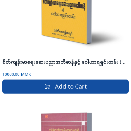
စိတ်ကျန်းမာရေးဆေးပညာအဘိဓာန်နှင့် ဝေါဟာရရှင်းတမ်း (အင်္ဂလိပ် - မြန်မာ)
10000.00 MMK
Add to Cart