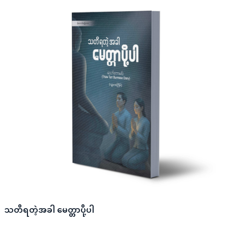
သတိရတဲ့အခါ မေတ္တာပို့ပါ