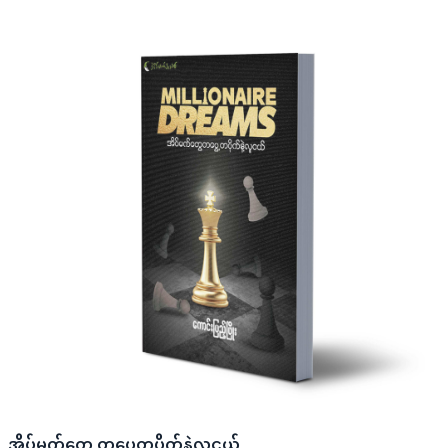
အိပ်မက်တွေ တပွေ့တပိုက်နဲ့လူငယ်