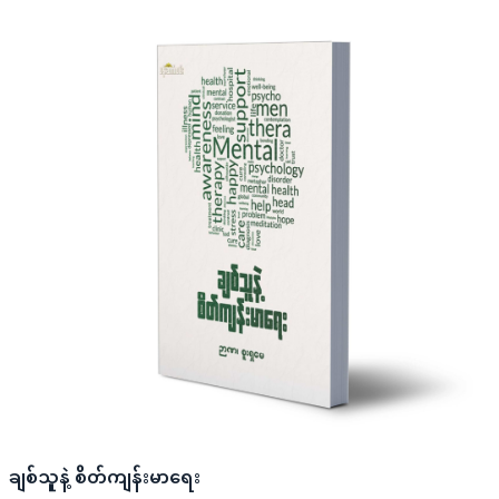
ချစ်သူနဲ့ စိတ်ကျန်းမာရေး