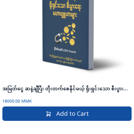
အမြတ်ငွေ ဆနဲ့ချီပြီး တိုးတက်စေနိုင်မယ့် ရိုးရှင်းသော စီးပွားရေးမဟာဗျူဟာများ
18000.00 MMK
Add to Cart