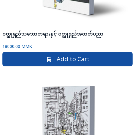
ဝတ္ထုရှည်သဘောတရားနှင့် ဝတ္ထုရှည်အတတ်ပညာ
18000.00 MMK
Add to Cart