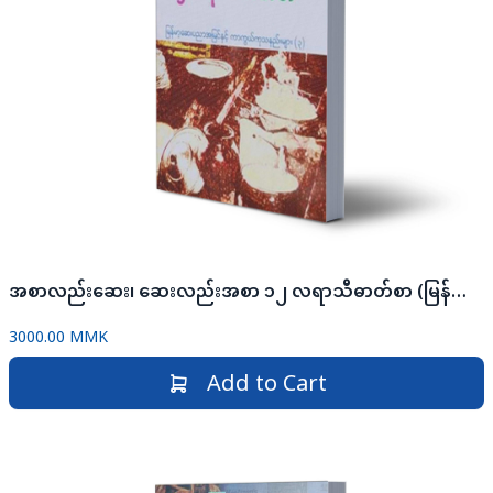
အစာလည်းဆေး၊ ဆေးလည်းအစာ ၁၂ လရာသီဓာတ်စာ (မြန်မာ့ဆေးပညာအမြင်နှင့် ကာကွယ်ကုသနည်းများ ၃)
3000.00 MMK
Add to Cart