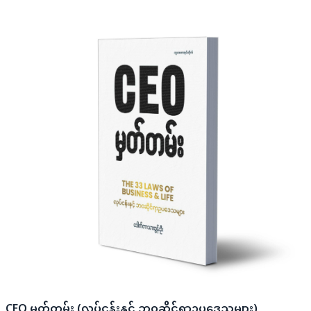
CEO မှတ်တမ်း (လုပ်ငန်းနှင့် ဘဝဆိုင်ရာဥပ​ဒေသများ)