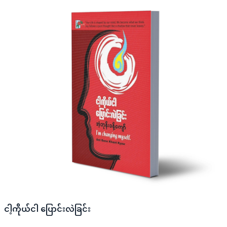
ငါ့ကိုယ်ငါ ပြောင်းလဲခြင်း